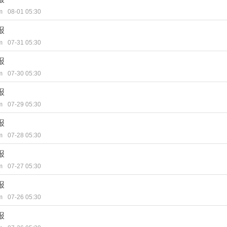
m
08-01 05:30
报
m
07-31 05:30
报
m
07-30 05:30
报
m
07-29 05:30
报
m
07-28 05:30
报
m
07-27 05:30
报
m
07-26 05:30
报