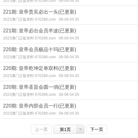
2023澳门正版资料 670288.com
08-09 04:35
221期: 皇帝贵宾必出一头(已更新)
2023澳门正版资料 670288.com
08-09 04:35
221期: 皇帝必出会员半波(已更新)
2023澳门正版资料 670288.com
08-09 04:35
220期: 皇帝会员极品十玛(已更新)
2023澳门正版资料 670288.com
08-08 04:35
220期: 皇帝乾坤定单双料(已更新)
2023澳门正版资料 670288.com
08-08 04:35
220期: 皇帝圣旨会圆一俏(已更新)
2023澳门正版资料 670288.com
08-08 04:35
220期: 皇帝内部会员一行(已更新)
2023澳门正版资料 670288.com
08-08 04:35
上一页
第1页
下一页