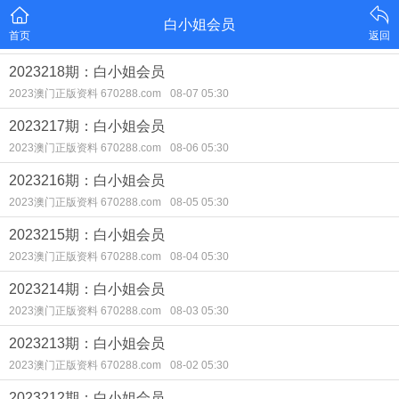
白小姐会员
首页
返回
2023218期：白小姐会员
2023澳门正版资料 670288.com
08-07 05:30
2023217期：白小姐会员
2023澳门正版资料 670288.com
08-06 05:30
2023216期：白小姐会员
2023澳门正版资料 670288.com
08-05 05:30
2023215期：白小姐会员
2023澳门正版资料 670288.com
08-04 05:30
2023214期：白小姐会员
2023澳门正版资料 670288.com
08-03 05:30
2023213期：白小姐会员
2023澳门正版资料 670288.com
08-02 05:30
2023212期：白小姐会员