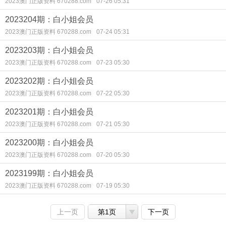
2023澳门正版资料 670288.com
07-26 05:31
2023204期：白小姐会员
2023澳门正版资料 670288.com
07-24 05:31
2023203期：白小姐会员
2023澳门正版资料 670288.com
07-23 05:30
2023202期：白小姐会员
2023澳门正版资料 670288.com
07-22 05:30
2023201期：白小姐会员
2023澳门正版资料 670288.com
07-21 05:30
2023200期：白小姐会员
2023澳门正版资料 670288.com
07-20 05:30
2023199期：白小姐会员
2023澳门正版资料 670288.com
07-19 05:30
上一页
第1页
下一页