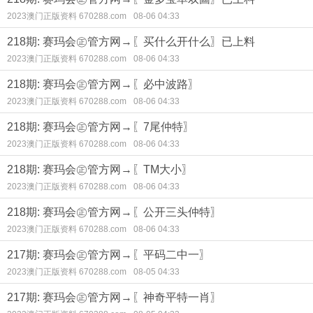
2023澳门正版资料 670288.com
08-06 04:33
218期: 赛玛会㊣管方网→〖买什么开什么〗已上料
2023澳门正版资料 670288.com
08-06 04:33
218期: 赛玛会㊣管方网→〖必中波路〗
2023澳门正版资料 670288.com
08-06 04:33
218期: 赛玛会㊣管方网→〖7尾仲特〗
2023澳门正版资料 670288.com
08-06 04:33
218期: 赛玛会㊣管方网→〖TM大小〗
2023澳门正版资料 670288.com
08-06 04:33
218期: 赛玛会㊣管方网→〖公开三头仲特〗
2023澳门正版资料 670288.com
08-06 04:33
217期: 赛玛会㊣管方网→〖平码二中一〗
2023澳门正版资料 670288.com
08-05 04:33
217期: 赛玛会㊣管方网→〖神奇平特一肖〗