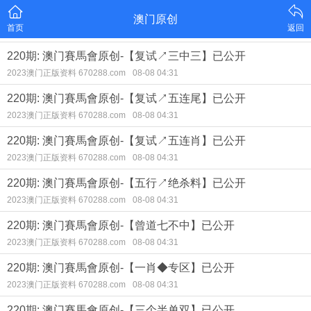
澳门原创
首页
返回
220期: 澳门賽馬會原创-【复试↗三中三】已公开
2023澳门正版资料 670288.com
08-08 04:31
220期: 澳门賽馬會原创-【复试↗五连尾】已公开
2023澳门正版资料 670288.com
08-08 04:31
220期: 澳门賽馬會原创-【复试↗五连肖】已公开
2023澳门正版资料 670288.com
08-08 04:31
220期: 澳门賽馬會原创-【五行↗绝杀料】已公开
2023澳门正版资料 670288.com
08-08 04:31
220期: 澳门賽馬會原创-【曾道七不中】已公开
2023澳门正版资料 670288.com
08-08 04:31
220期: 澳门賽馬會原创-【一肖◆专区】已公开
2023澳门正版资料 670288.com
08-08 04:31
220期: 澳门賽馬會原创-【三个半单双】已公开