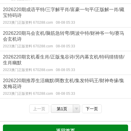
2026220期成语平特/三字解平肖/富豪一句平/正版解一肖/藏
宝特码诗
2023澳门正版资料 670288.com
08-08 05:33
2026220期马会玄机/脑筋急转弯/两波中特/财神爷一句/赛马
会玄机诗
2023澳门正版资料 670288.com
08-08 05:33
2026220期玄机看生肖/正版鬼谷诗/另内幕玄机/特码猜猜猜/
生肖幽默
2023澳门正版资料 670288.com
08-08 05:33
2026220期推荐生活幽默/两数玄机/集发特码王/财神奇缘/集
发梅花诗
2023澳门正版资料 670288.com
08-08 05:33
上一页
第1页
下一页
返回首页