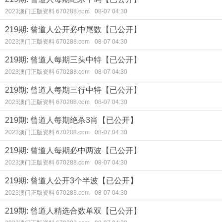
2023澳门正版资料 670288.com
08-07 04:30
219期: 曾道人公开必中尾数【已公开】
2023澳门正版资料 670288.com
08-07 04:30
219期: 曾道人每期三头中特【已公开】
2023澳门正版资料 670288.com
08-07 04:30
219期: 曾道人每期三行中特【已公开】
2023澳门正版资料 670288.com
08-07 04:30
219期: 曾道人每期绝杀3肖【已公开】
2023澳门正版资料 670288.com
08-07 04:30
219期: 曾道人每期必中两波【已公开】
2023澳门正版资料 670288.com
08-07 04:30
219期: 曾道人公开3个半波【已公开】
2023澳门正版资料 670288.com
08-07 04:30
219期: 曾道人精选合数单双【已公开】