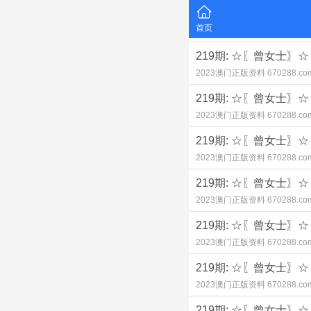
首页
219期: ☆〖曾女士
2023澳门正版资料 670288.co
219期: ☆〖曾女士
2023澳门正版资料 670288.co
219期: ☆〖曾女士
2023澳门正版资料 670288.co
219期: ☆〖曾女士
2023澳门正版资料 670288.co
219期: ☆〖曾女士
2023澳门正版资料 670288.co
219期: ☆〖曾女士
2023澳门正版资料 670288.co
219期: ☆〖曾女士