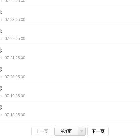
m
07-24 05:30
报
m
07-23 05:30
报
m
07-22 05:30
报
m
07-21 05:30
报
m
07-20 05:30
报
m
07-19 05:30
报
m
07-18 05:30
上一页
第1页
下一页