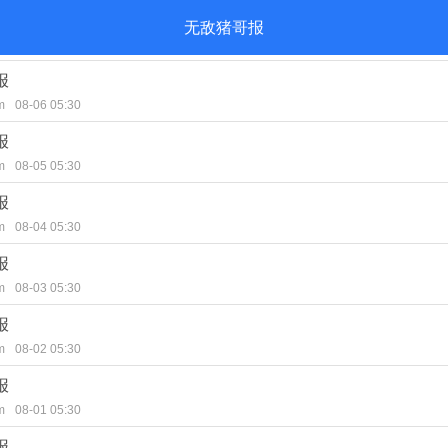
无敌猪哥报
报
m
08-06 05:30
报
m
08-05 05:30
报
m
08-04 05:30
报
m
08-03 05:30
报
m
08-02 05:30
报
m
08-01 05:30
报