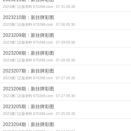
2023澳门正版资料 670288.com
07-31 05:30
2023210期：新挂牌彩图
2023澳门正版资料 670288.com
07-30 05:30
2023209期：新挂牌彩图
2023澳门正版资料 670288.com
07-29 05:30
2023208期：新挂牌彩图
2023澳门正版资料 670288.com
07-28 05:30
2023207期：新挂牌彩图
2023澳门正版资料 670288.com
07-27 05:30
2023206期：新挂牌彩图
2023澳门正版资料 670288.com
07-27 05:30
2023205期：新挂牌彩图
2023澳门正版资料 670288.com
07-25 05:30
2023204期：新挂牌彩图