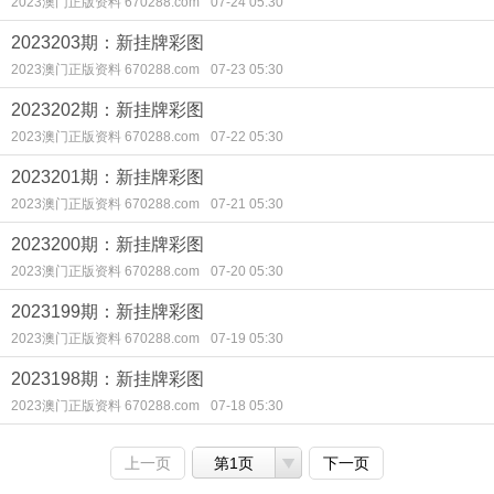
2023澳门正版资料 670288.com
07-24 05:30
2023203期：新挂牌彩图
2023澳门正版资料 670288.com
07-23 05:30
2023202期：新挂牌彩图
2023澳门正版资料 670288.com
07-22 05:30
2023201期：新挂牌彩图
2023澳门正版资料 670288.com
07-21 05:30
2023200期：新挂牌彩图
2023澳门正版资料 670288.com
07-20 05:30
2023199期：新挂牌彩图
2023澳门正版资料 670288.com
07-19 05:30
2023198期：新挂牌彩图
2023澳门正版资料 670288.com
07-18 05:30
上一页
第1页
下一页