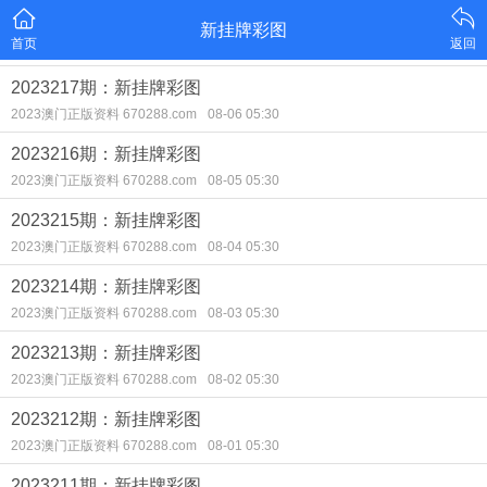
新挂牌彩图
首页
返回
2023217期：新挂牌彩图
2023澳门正版资料 670288.com
08-06 05:30
2023216期：新挂牌彩图
2023澳门正版资料 670288.com
08-05 05:30
2023215期：新挂牌彩图
2023澳门正版资料 670288.com
08-04 05:30
2023214期：新挂牌彩图
2023澳门正版资料 670288.com
08-03 05:30
2023213期：新挂牌彩图
2023澳门正版资料 670288.com
08-02 05:30
2023212期：新挂牌彩图
2023澳门正版资料 670288.com
08-01 05:30
2023211期：新挂牌彩图