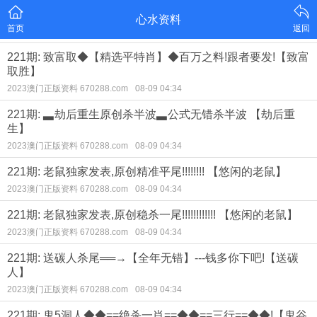
心水资料
首页
返回
221期: 致富取◆【精选平特肖】◆百万之料!跟者要发!【致富
取胜】
2023澳门正版资料 670288.com
08-09 04:34
221期: ▃劫后重生原创杀半波▃公式无错杀半波 【劫后重
生】
2023澳门正版资料 670288.com
08-09 04:34
221期: 老鼠独家发表,原创精准平尾!!!!!!!! 【悠闲的老鼠】
2023澳门正版资料 670288.com
08-09 04:34
221期: 老鼠独家发表,原创稳杀一尾!!!!!!!!!!!! 【悠闲的老鼠】
2023澳门正版资料 670288.com
08-09 04:34
221期: 送碳人杀尾══→【全年无错】---钱多你下吧!【送碳
人】
2023澳门正版资料 670288.com
08-09 04:34
221期: 鬼5洞人◆◆==绝杀一肖==◆◆==三行==◆◆!【鬼谷