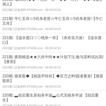
洞人】
2023澳门正版资料 670288.com
08-09 04:34
221期: 牛仁五肖☆5肖杀老曾☆牛仁五肖☆5肖杀老曾!【牛仁
五肖】
2023澳门正版资料 670288.com
08-09 04:34
221期: 【溢水渡口◇◇绝杀一肖】《杀肖实力派》【溢水渡
口】
2023澳门正版资料 670288.com
08-09 04:34
221期: 夜雨精选★★六肖中特★★计划下注,敢与卖料试比高!
【夜雨】
2023澳门正版资料 670288.com
08-09 04:34
220期: 致富取◆【精选平特肖】◆百万之料!跟者要发!【致富
取胜】
2023澳门正版资料 670288.com
08-08 04:34
220期: ▃劫后重生原创杀半波▃公式无错杀半波 【劫后重
生】
2023澳门正版资料 670288.com
08-08 04:34