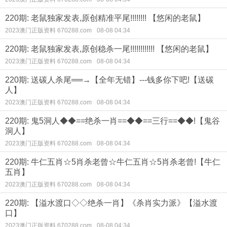
220期: 老鼠独家发表,原创精准平尾!!!!!!!! 【悠闲的老鼠】
2023澳门正版资料 670288.com
08-08 04:34
220期: 老鼠独家发表,原创稳杀一尾!!!!!!!!!!!! 【悠闲的老鼠】
2023澳门正版资料 670288.com
08-08 04:34
220期: 送碳人杀尾══→【全年无错】---钱多你下吧!【送碳
人】
2023澳门正版资料 670288.com
08-08 04:34
220期: 鬼5洞人◆◆==绝杀一肖==◆◆==三行==◆◆!【鬼谷
洞人】
2023澳门正版资料 670288.com
08-08 04:34
220期: 牛仁五肖☆5肖杀老曾☆牛仁五肖☆5肖杀老曾!【牛仁
五肖】
2023澳门正版资料 670288.com
08-08 04:34
220期: 【溢水渡口◇◇绝杀一肖】《杀肖实力派》【溢水渡
口】
2023澳门正版资料 670288.com
08-08 04:34