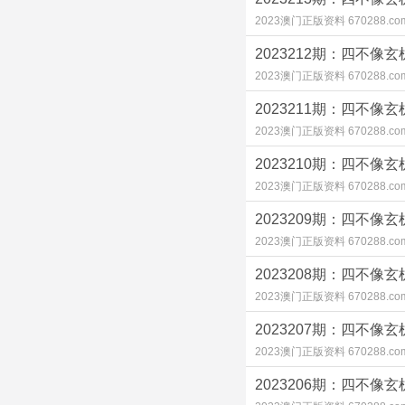
2023澳门正版资料 670288.co
2023212期：四不像玄
2023澳门正版资料 670288.co
2023211期：四不像玄
2023澳门正版资料 670288.co
2023210期：四不像玄
2023澳门正版资料 670288.co
2023209期：四不像玄
2023澳门正版资料 670288.co
2023208期：四不像玄
2023澳门正版资料 670288.co
2023207期：四不像玄
2023澳门正版资料 670288.co
2023206期：四不像玄