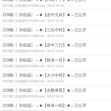
2023澳门正版资料 670288.com
08-07 04:33
219期: 〖刘伯温〗→★【必中九肖】★←已公开
2023澳门正版资料 670288.com
08-07 04:33
219期: 〖刘伯温〗→★【三头中特】★←已公开
2023澳门正版资料 670288.com
08-07 04:33
219期: 〖刘伯温〗→★【必中三行】★←已公开
2023澳门正版资料 670288.com
08-07 04:33
219期: 〖刘伯温〗→★【铁杀一肖】★←已公开
2023澳门正版资料 670288.com
08-07 04:33
219期: 〖刘伯温〗→★【大小中特】★←已公开
2023澳门正版资料 670288.com
08-07 04:33
219期: 〖刘伯温〗→★【合数单双】★←已公开
2023澳门正版资料 670288.com
08-07 04:33
219期: 〖刘伯温〗→★【铁杀㈩码】★←已公开