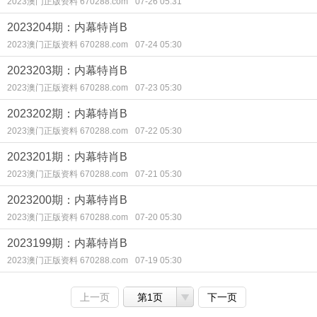
2023澳门正版资料 670288.com
07-26 05:31
2023204期：内幕特肖B
2023澳门正版资料 670288.com
07-24 05:30
2023203期：内幕特肖B
2023澳门正版资料 670288.com
07-23 05:30
2023202期：内幕特肖B
2023澳门正版资料 670288.com
07-22 05:30
2023201期：内幕特肖B
2023澳门正版资料 670288.com
07-21 05:30
2023200期：内幕特肖B
2023澳门正版资料 670288.com
07-20 05:30
2023199期：内幕特肖B
2023澳门正版资料 670288.com
07-19 05:30
上一页
第1页
下一页