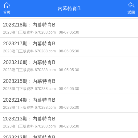
内幕特肖B
首页
返回
2023218期：内幕特肖B
2023澳门正版资料 670288.com
08-07 05:30
2023217期：内幕特肖B
2023澳门正版资料 670288.com
08-06 05:30
2023216期：内幕特肖B
2023澳门正版资料 670288.com
08-05 05:30
2023215期：内幕特肖B
2023澳门正版资料 670288.com
08-04 05:30
2023214期：内幕特肖B
2023澳门正版资料 670288.com
08-03 05:30
2023213期：内幕特肖B
2023澳门正版资料 670288.com
08-02 05:30
2023212期：内幕特肖B