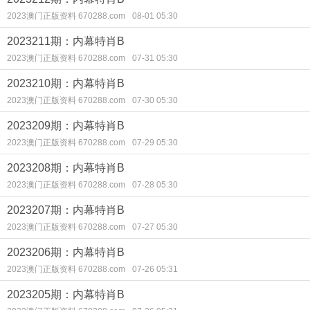
2023澳门正版资料 670288.com
08-01 05:30
2023211期：内幕特肖B
2023澳门正版资料 670288.com
07-31 05:30
2023210期：内幕特肖B
2023澳门正版资料 670288.com
07-30 05:30
2023209期：内幕特肖B
2023澳门正版资料 670288.com
07-29 05:30
2023208期：内幕特肖B
2023澳门正版资料 670288.com
07-28 05:30
2023207期：内幕特肖B
2023澳门正版资料 670288.com
07-27 05:30
2023206期：内幕特肖B
2023澳门正版资料 670288.com
07-26 05:31
2023205期：内幕特肖B