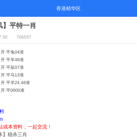
香港精华区
藏风】平特一肖
:30
706597
开:平兔04准
开:平羊48准
开:平鼠07准
开:平马13准
开:平羊24.48准
开:平0000准
资料
m
站或本资料，一起交流！
四水】稳杀三肖