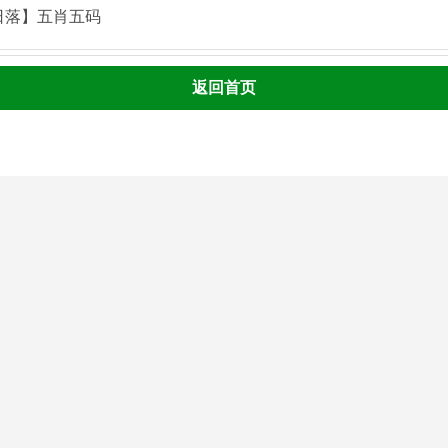
日落】五肖五码
返回首页