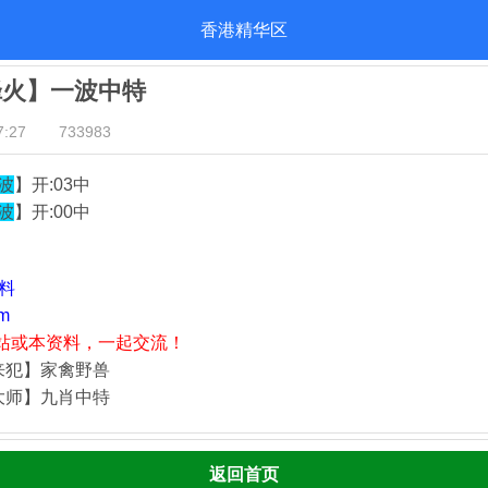
香港精华区
烽火】一波中特
:27
733983
波
】开:03中
波
】开:00中
资料
m
站或本资料，一起交流！
来犯】家禽野兽
大师】九肖中特
返回首页