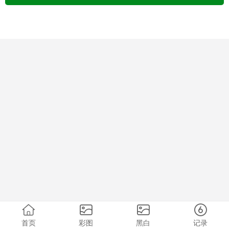
首页
彩图
黑白
记录