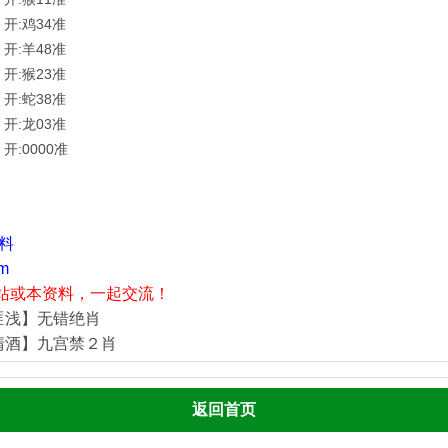
开:鸡34准
开:羊48准
开:猴23准
开:蛇38准
开:龙03准
开:0000准
资料
m
站或本资料，一起交流！
匪浅】无错绝肖
清酒】九宫禁２肖
返回首页