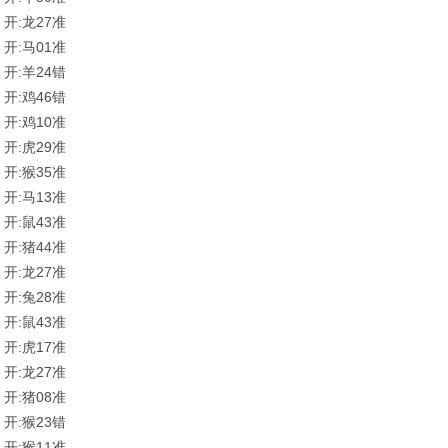
开:龙27准
开:马01准
开:羊24错
开:鸡46错
开:鸡10准
开:虎29准
开:猴35准
开:马13准
开:鼠43准
开:猪44准
开:龙27准
开:兔28准
开:鼠43准
开:虎17准
开:龙27准
开:猪08准
开:猴23错
开:猴11准