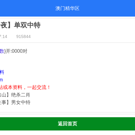
澳门精华区
一夜】单双中特
:14
915844
数
}开:0000对
资料
m
站或本资料，一起交流！
出山】绝杀二肖
往事】男女中特
返回首页