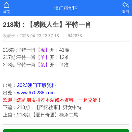
澳门精华区
首页
返回
218期：【感慨人生】平特一肖
发表于：2026-04-23 22:37:13
942676
216期:平特一肖
【虎】
开：41准
217期:平特一肖
【羊】
开：12准
218期:平特一肖
【鼠】
开：？准
出处：
2023澳门正版资料
出处：
www.670288.com
欢迎向您的朋友推荐本站或本资料，一起交流！
下篇：218期：【回忆往事】男女中特
上篇：218期:【夏日奇遇】稳杀二尾