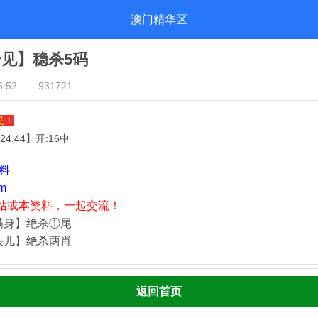
澳门精华区
一见】稳杀5码
:52
931721
民！
.24.44
】开:16中
资料
m
站或本资料，一起交流！
满身】绝杀①尾
头儿】绝杀两肖
返回首页